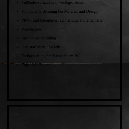
Fußbodenverkauf und -verlegearbeiten
Kompetente Beratung bei Material und Design
PKW- und Kleinlasterbeschriftung, Folienschriften
Wandtattoos
Sprühdosenbefüllung
Gerüstarbeiten / Verleih
Farbgestaltung der Fassaden am PC
Fugenlose Bäder