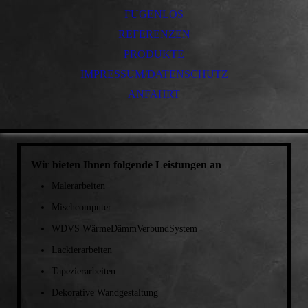
FUGENLOS
REFERENZEN
PRODUKTE
IMPRESSUM/DATENSCHUTZ
ANFAHRT
Wir bieten Ihnen folgende Leistungen an
Malerarbeiten
Mischcomputer
WDVS WärmeDämmVerbundSystem
Lackierarbeiten
Tapezierarbeiten
Dekorative Wandgestaltung