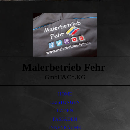
Malerbetrieb Fehr
GmbH&Co.KG
HOME
LEISTUNGEN
LADEN
FASSADEN
INNENRÄUME